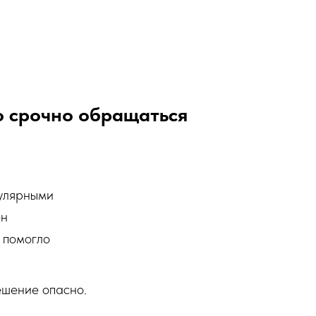
о срочно обращаться
гулярными
ен
 помогло
ешение опасно.