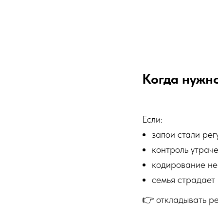
Когда нужн
Если:
запои стали ре
контроль утрач
кодирование не
семья страдает
👉 откладывать р