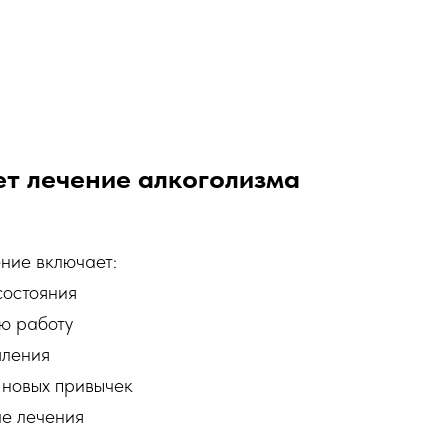
ет лечение алкоголизма
ние включает:
состояния
ю работу
ления
новых привычек
е лечения