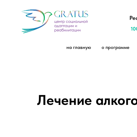
Ре
10
на главную
о программе
Лечение алкого